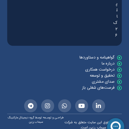
پ
ل
ا
ک
2
6
گواهینامه و دستاوردها
درباره ما
درخواست همکاری
تحقیق و توسعه
صدای مشتری
فرصت‌های شغلی باز
طراحـی و توسـعه توسط گروه دیجیتال مارکتینگ
© کلیه حقوق این سایت متعلق به شرکت
سیماب رزین
سیماب رزین است.