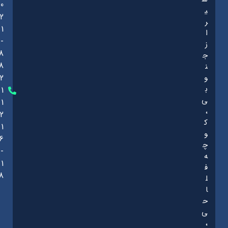
0
ی
2
ر
1
ا
-
ز
8
ج
8
ن
و
2
ب
1
ی
1
،
2
ک
1
و
6
چ
-
ه
1
ف
8
ل
ا
ح
ی
،