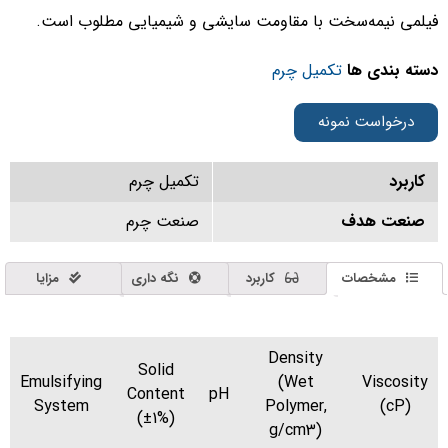
یلمی نیمه‌سخت با مقاومت سایشی و شیمیایی مطلوب است.
سته بندی ها
تکمیل چرم
درخواست نمونه
کاربرد
تکمیل چرم
صنعت هدف
صنعت چرم
مشخصات
کاربرد
نگه داری
مزایا
Density
Solid
Emulsifying
(Wet
Viscosity
Content
pH
System
Polymer,
(cP)
(±1%)
g/cm3)