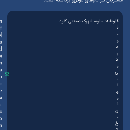
مشتریان نیز گام‌های موثری برداشته است.
د
کارخانه: ساوه، شهرک صنعتی کاوه
in
ف
f
ت
o[
ر
a
م
t]
ر
si
ک
m
ز
a
ی
b
:
r
ت
e
ه
ر
si
ا
n.
ن
c
،
o
خ
m
ش