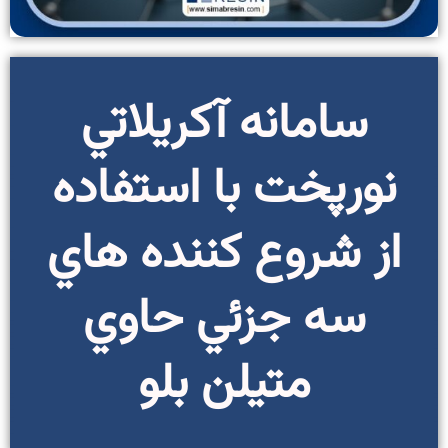
سامانه آکريلاتي
نورپخت با استفاده
از شروع کننده ­هاي
سه­ جزئي حاوي
متیلن بلو