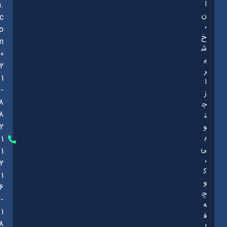
ا
n.
ن
c
،
o
خ
m
ش
0
ی
2
ر
1
ا
-
ز
8
ج
8
ن
و
2
ب
1
ی
1
،
2
ک
1
و
6
چ
-
ه
1
ف
8
ل