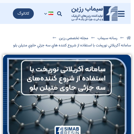
کاتالوگ
رسانه سیماب
مجله تخصصی رزین
امانه آکريلاتي نورپخت با استفاده از شروع کننده ­هاي سه­ جزئي حاوي متیلن بلو