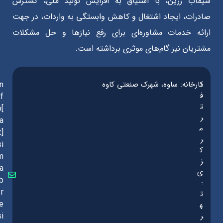
سیماب رزین، با اشتیاق به افزایش تولید ملی، گسترش
صادرات، ایجاد اشتغال و کاهش وابستگی به واردات، در جهت
ارائه خدمات مشاوره‌ای برای رفع نیازها و حل مشکلات
مشتریان نیز گام‌های موثری برداشته است.
د
کارخانه: ساوه، شهرک صنعتی کاوه
in
ف
f
ت
o[
ر
a
م
t]
ر
si
ک
m
ز
a
ی
b
:
r
ت
e
ه
ر
si