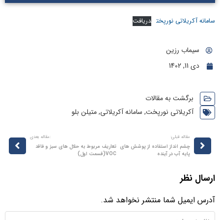
امانه آکريلاتي نورپخت
دریافت
سیماب رزین
دی 11, 1402
برگشت به مقالات
آکریلاتی نورپخت
,
سامانه آکریلاتی
,
متیلن بلو
مقاله قبلی:
:مقاله بعدی
چشم انداز استفاده از پوشش های
تعاریف مربوط به حلال های سبز و فاقد
پایه آب در آینده
VOC(قسمت اول)
رسال نظر
درس ایمیل شما منتشر نخواهد شد.