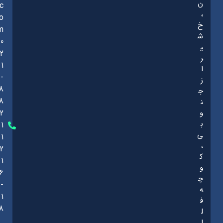
ن
c
،
o
خ
m
ش
0
ی
2
ر
1
ا
-
ز
8
ج
8
ن
و
2
ب
1
ی
1
،
2
ک
1
و
6
چ
-
ه
1
ف
8
ل
ا