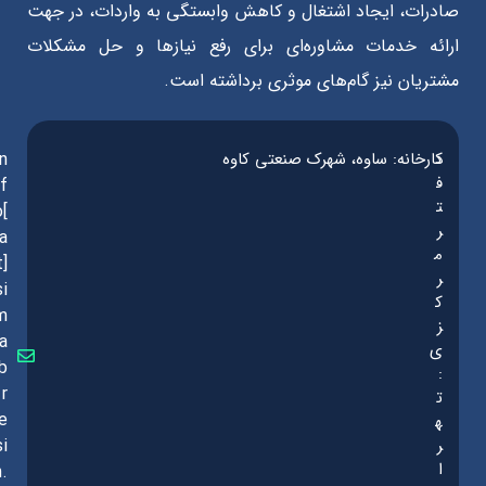
صادرات، ایجاد اشتغال و کاهش وابستگی به واردات، در جهت
ارائه خدمات مشاوره‌ای برای رفع نیازها و حل مشکلات
مشتریان نیز گام‌های موثری برداشته است.
د
کارخانه: ساوه، شهرک صنعتی کاوه
in
ف
f
ت
o[
ر
a
م
t]
ر
si
ک
m
ز
a
ی
b
:
r
ت
e
ه
ر
si
ا
n.