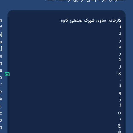
د
کارخانه: ساوه، شهرک صنعتی کاوه
in
ف
f
ت
o[
ر
a
م
t]
ر
si
ک
m
ز
a
ی
b
:
r
ت
e
ه
ر
si
ا
n.
ن
c
،
o
خ
m
ش