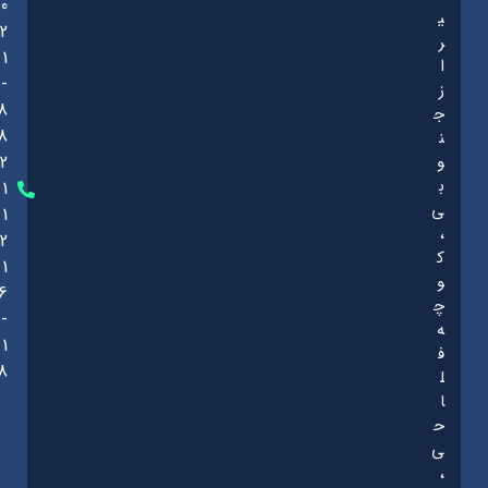
0
ی
2
ر
1
ا
-
ز
8
ج
8
ن
و
2
ب
1
ی
1
،
2
ک
1
و
6
چ
-
ه
1
ف
8
ل
ا
ح
ی
،