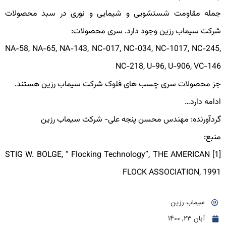
مله مقاومت شستشویی و شیمایی و نوری در سبد محصولات
رکت سیماب رزین وجود دارد. سری محصولات:
NA-58, NA-65, NA-143, NC-017, NC-034, NC-1017, NC-245
NC-218, U-96, U-906, VC-14
ز محصولات سری چسب های فلوک شرکت سیماب رزین هستند.
دامه دارد…
ردآورنده: مهندس محسن پنجه علی- شرکت سیماب رزین
نبع:
[1] STIG W. BOLGE, ” Flocking Technology”, THE AMERICAN
FLOCK ASSOCIATION, 199
سیماب رزین
آبان 23, 1400