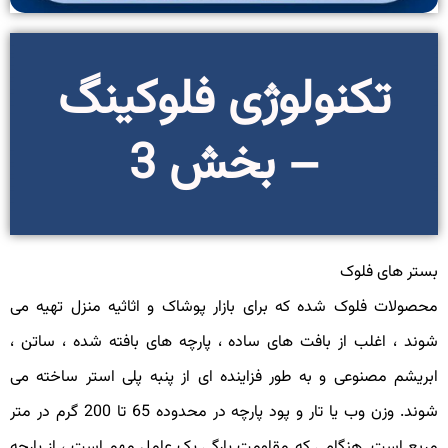
تکنولوژی فلوکینگ
– بخش 3
ستر های فلوک
حصولات فلوک شده که برای بازار پوشاک و اثاثیه منزل تهیه می
وند ، اغلب از بافت های ساده ، پارچه های بافته شده ، ساتن ،
بریشم مصنوعی و به طور فزاینده ای از پنبه پلی استر ساخته می
شوند. وزن وب یا تار و پود پارچه در محدوده 65 تا 200 گرم در متر
ربع است. هنگامی که مقاومت پارگی یک عامل مهم است ، از پارچه