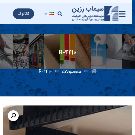
کاتالوگ
R-4410
محصولات
R-4410