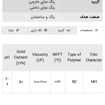
کاربرد
رنگ نمای خارجی
رنگ نمای داخلی
صنعت هدف
رنگ و ساختمان
مشخصات
کاربرد
نگه داری
مزایا
Solid
Viscosity
MFFT
Type of
Film
pH
Content
(cP)
(°C)
Polymer
Character
(±1%)
6-
50
1000-2000
+22
NC
MH
9