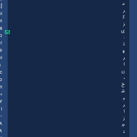
م
t]
ر
si
ک
m
ز
a
ی
b
:
r
ت
e
ه
ر
si
ا
n.
ن
c
،
o
خ
m
ش
0
ی
2
ر
1
ا
-
ز
8
ج
8
ن