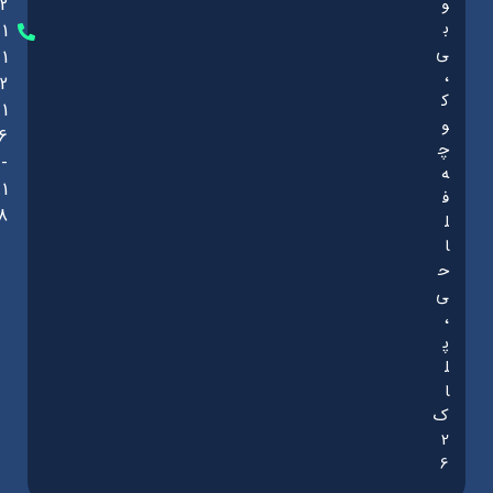
و
2
ب
1
ی
1
،
2
ک
1
و
6
چ
-
ه
1
ف
8
ل
ا
ح
ی
،
پ
ل
ا
ک
2
6