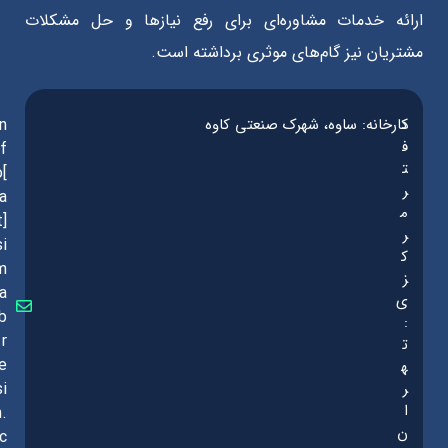
ارائه خدمات مشاوره‌ای برای رفع نیازها و حل مشکلات
مشتریان نیز گام‌های موثری برداشته است.
د
کارخانه: ساوه، شهرک صنعتی کاوه
in
ف
f
ت
o[
ر
a
م
t]
ر
si
ک
m
ز
a
ی
b
:
r
ت
e
ه
ر
si
ا
n.
ن
c