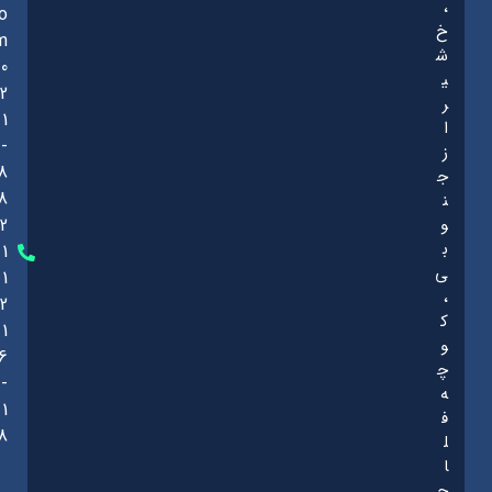
،
o
خ
m
ش
0
ی
2
ر
1
ا
-
ز
8
ج
8
ن
و
2
ب
1
ی
1
،
2
ک
1
و
6
چ
-
ه
1
ف
8
ل
ا
ح