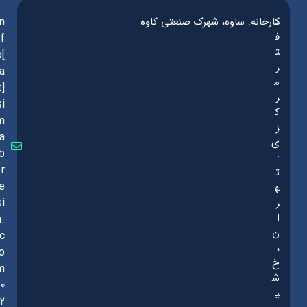
د
کارخانه: ساوه، شهرک صنعتی کاوه
in
ف
f
ت
o[
ر
a
م
t]
ر
si
ک
m
ز
a
ی
b
:
r
ت
e
ه
ر
si
ا
n.
ن
c
،
o
خ
m
ش
0
ی
2