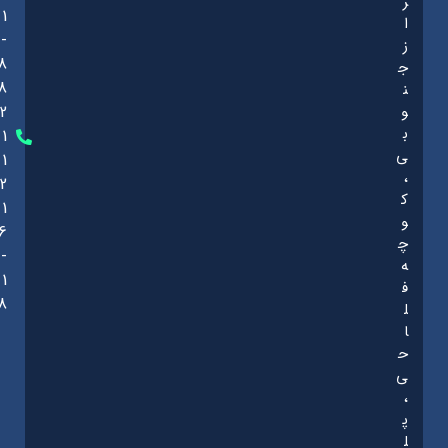
ر
1
ا
-
ز
8
ج
8
ن
و
2
ب
1
ی
1
،
2
ک
1
و
6
چ
-
ه
1
ف
8
ل
ا
ح
ی
،
پ
ل