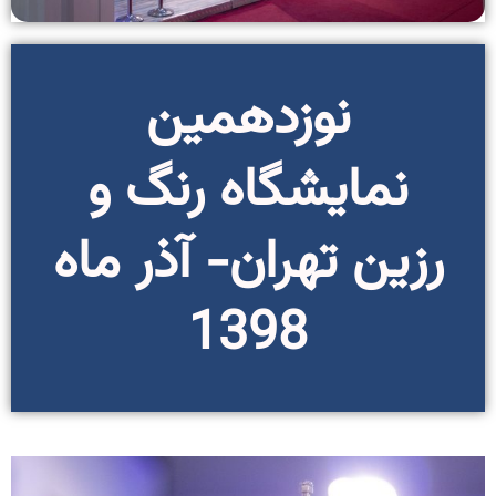
نوزدهمین
نمایشگاه رنگ و
رزین تهران- آذر ماه
1398