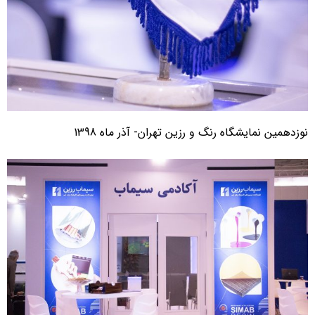
وزدهمین نمایشگاه رنگ و رزین تهران- آذر ماه 1398