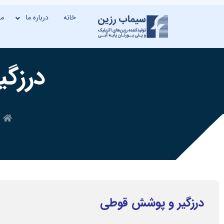
خانه
درباره ما
م
درزگ
درزگیر و پوشش قوطی