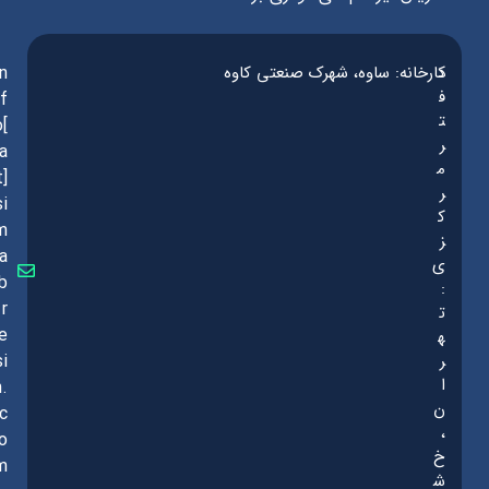
د
کارخانه: ساوه، شهرک صنعتی کاوه
in
ف
f
ت
o[
ر
a
م
t]
ر
si
ک
m
ز
a
ی
b
:
r
ت
e
ه
ر
si
ا
n.
ن
c
،
o
خ
m
ش