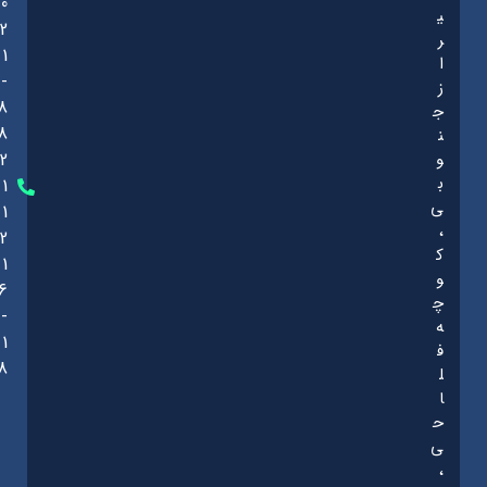
0
ی
2
ر
1
ا
-
ز
8
ج
8
ن
و
2
ب
1
ی
1
،
2
ک
1
و
6
چ
-
ه
1
ف
8
ل
ا
ح
ی
،