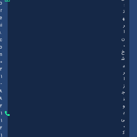
b
:
r
ت
e
ه
ر
si
ا
n.
ن
c
،
o
خ
m
ش
0
ی
2
ر
1
ا
-
ز
8
ج
8
ن
و
2
ب
1
ی
1
،
2
ک
1