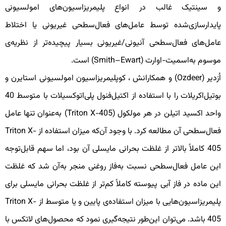
 سینتیک غالب در انواع پلیمریزاسیون‌های امولسیونی
ایدارسازی‌شده توسط عامل‌های فعال‌سطحی غیریونی یا اختلاط
امل‌های فعال‌سطحی آنیونی/غیریونی بسیار پیچیده‌تر از نظریه‌ی
وسوم به‌اسمیت-اوارت (Smith–Ewart) است.
اُزدیر (Ozdeer) و همکارانش ، کوپلیمریزاسیون امولسیونی استایرن و
بوتیل‌اکریلات را با استفاده از اکتیل‌فنول پلی‌اتوکسیلات با متوسط 40
واحد اکسید اتیلن در هر مولکول (Triton X-405) به‌عنوان تنها عامل
فعال‌سطحی آن مطالعه کرد. با وجود آن‌که میزان استفاده از Triton X-
405 کاملاً بالاتر از غلظت بحرانی مایسلی آن بود، اما سهم قابل‌توجه
ین عامل فعال‌سطحی نسبت به‌فاز روغنی منجر به‌آن شد که غلظت
ین ماده در فاز آبی پیوسته کاملاً کم‌تر از غلظت بحرانی مایسلی برای
پلیمریزاسیون‌هایی با میزان استفاده‌ی پایین و یا متوسط از Triton X-
405 باشد. می‌توان این‌طور نتیجه‌گیری نمود که محصول‌های لاتکس با