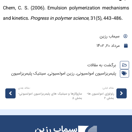
Chern, C. S. (2006). Emulsion polymerization mechanism
and kinetics.
Progress in polymer science
, 31(5), 443-486.
سیماب رزین
مرداد 20, 1402
برگشت به مقالات
پلیمریزاسیون امولسیونی
,
رزین امولسیونی
,
سینتیک پلیمریزاسیون
مقاله قبلی:
:مقاله بعدی
رئولوژی امولسیون ها-
سازوکارها و سینتیک‌ های پلیمریزاسیون امولسیونی-
بخش 2
بخش‌ 8