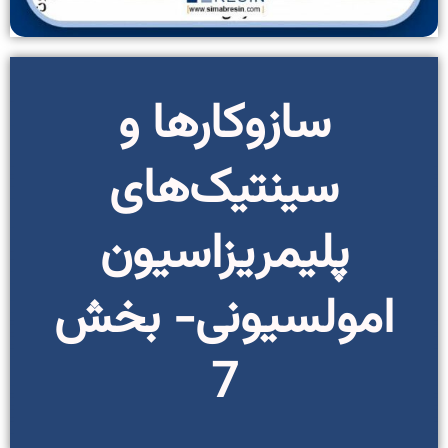
سازوکارها و
سینتیک‌های
پلیمریزاسیون
امولسیونی- بخش‌
7