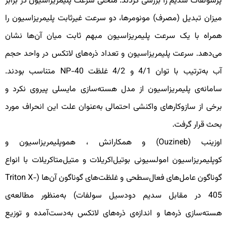
رسولفات سدیم را بررسی کردند. منحنی سرعت پلیمریزاسیون در برابر
یزان تبدیل (مصرف) مونومرها، دو سرعت غیرثابت پلیمریزاسیون را
مراه با یک سرعت پلیمریزاسیون مبهم ثابت میان آن‌ها نشان
ی‌دهد. سرعت پلیمریزاسیون و تعداد ذره‌های لاتکس در واحد حجم
آب به‌ترتیب با توان 4/1 و 4/2 غلظت NP-40 متناسب بودند.
امانه‌ی پلیمریزاسیون از مدل هسته‌سازی مایسلی پیروی نکرد و
رخی از سازوکارهای واکنشی احتمالی به‌عنوان علت این انحراف مورد
حث قرار گرفت.
اوزینب (Ouzineb) و همکارانش ، هموپلیمریزاسیون و
وپلیمریزاسیون امولسیونی بوتیل‌اکریلات و متیل‌متاکریلات با انواع
گوناگون عامل‌های فعال‌سطحی و غلظت‌های گوناگون آن‌ها (Triton X-
405 در مقابل سدیم دودسیل سولفات) به‌منظور مطالعه‌ی
سته‌سازی ذره‌ها و اندازه‌ی ذره‌های لاتکس به‌دست‌آمده و توزیع