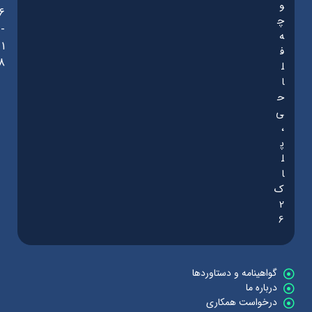
و
6
چ
-
ه
1
ف
8
ل
ا
ح
ی
،
پ
ل
ا
ک
2
6
گواهینامه و دستاوردها
درباره ما
درخواست همکاری