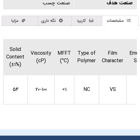
صنعت هدف
صنعت چسب
مشخصات
کاربرد
نگه داری
مزایا
Solid
Viscosity
MFFT
Type of
Film
Emu
Content
(cP)
(°C)
Polymer
Character
S
(±1%)
54
20-100
<1
NC
VS