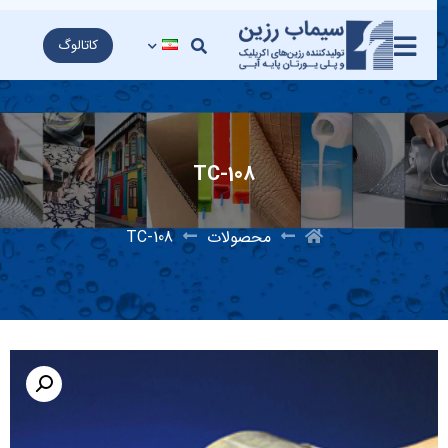
کاتالوگ
TC-108
محصولات
TC-108