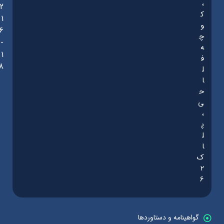
،
2
ک
1
و
6
چ
-
ه
1
ف
8
ل
ا
ح
ی
،
پ
ل
ا
ک
2
6
گواهینامه و دستاوردها