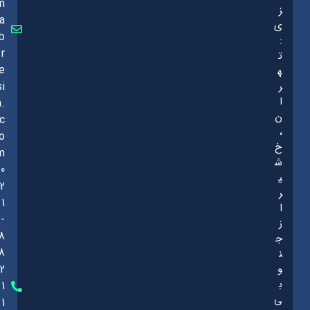
m
ز
a
ی
b
:
r
ت
e
ه
ر
si
ا
n.
ن
c
،
o
خ
m
ش
0
ی
2
ر
1
ا
-
ز
8
ج
8
ن
و
2
ب
1
ی
1