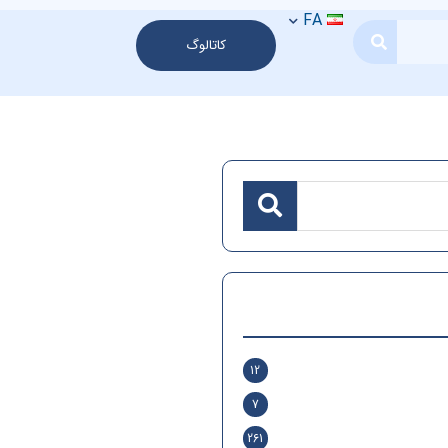
FA
کاتالوگ
12
7
261