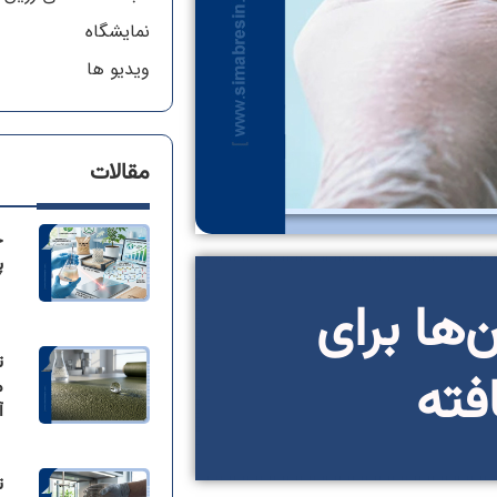
نمایشگاه
ویدیو ها
مقالات
ج
پ
ها برای
ت
فته
م
آ
ت