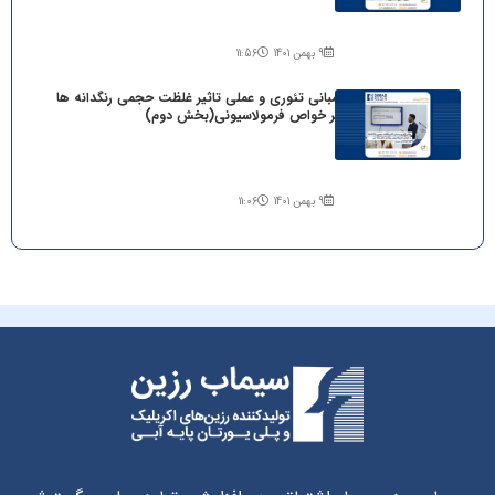
9 بهمن 1401
11:56
مبانی تئوری و عملی تاثیر غلظت حجمی رنگدانه ها
بر خواص فرمولاسیونی(بخش دوم)
9 بهمن 1401
11:06