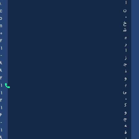
ا
n.
ن
c
،
o
خ
m
ش
0
ی
2
ر
1
ا
-
ز
8
ج
8
ن
و
2
ب
1
ی
1
،
2
ک
1
و
6
چ
-
ه
1
ف
8