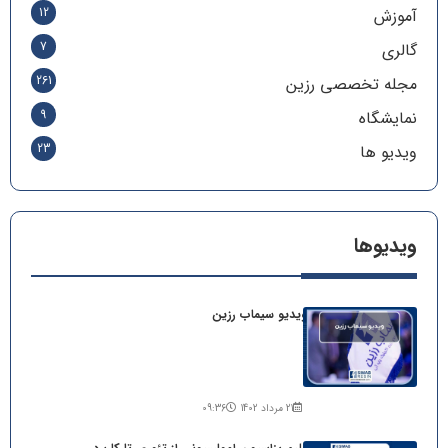
12
آموزش
7
گالری
261
مجله تخصصی رزین
9
نمایشگاه
23
ویدیو ها
ویدیو‌ها
ویدیو سیماب رزین
21 مرداد 1402
09:36