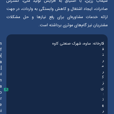
سیماب رزین، با اشتیاق به افزایش تولید ملی، گسترش
صادرات، ایجاد اشتغال و کاهش وابستگی به واردات، در جهت
ارائه خدمات مشاوره‌ای برای رفع نیازها و حل مشکلات
مشتریان نیز گام‌های موثری برداشته است.
د
کارخانه: ساوه، شهرک صنعتی کاوه
in
ف
f
ت
o[
ر
a
م
t]
ر
si
ک
m
ز
a
ی
b
:
r
ت
e
ه
ر
si