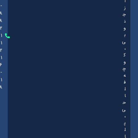
ا
-
ز
8
ج
8
ن
و
2
ب
1
ی
1
،
2
ک
1
و
6
چ
-
ه
1
ف
8
ل
ا
ح
ی
،
پ
ل
ا