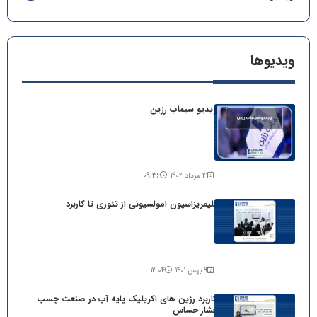
ویدیو‌ها
ویدیو سیماب رزین
21 مرداد 1402
09:36
پلیمریزاسیون امولسیونی از تئوری تا کاربرد
9 بهمن 1401
12:04
کاربرد رزین های اکریلیک پایه آب در صنعت چسب
فشار حساس