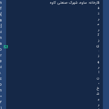
د
کارخانه: ساوه، شهرک صنعتی کاوه
in
ف
f
ت
o[
ر
a
م
t]
ر
si
ک
m
ز
a
ی
b
:
r
ت
e
ه
ر
si
ا
n.
ن
c
،
o
خ
m
ش
0
ی
2
ر
1