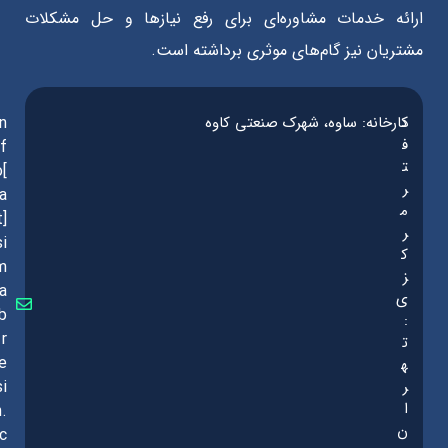
ارائه خدمات مشاوره‌ای برای رفع نیازها و حل مشکلات
مشتریان نیز گام‌های موثری برداشته است.
د
کارخانه: ساوه، شهرک صنعتی کاوه
in
ف
f
ت
o[
ر
a
م
t]
ر
si
ک
m
ز
a
ی
b
:
r
ت
e
ه
ر
si
ا
n.
ن
c