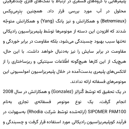
لیمرهایی با گروه‌های فسفری در ارتباط با نمک‌های فلزی چندظرفیتی
حلول در آب مورد بررسی قرار داد. همچنین بِترِمی‌یِکس
(Betremieux) و همکارانش و نیز یانگ (Yang) و همکارانش متوجّه
دند که افزودن این دسته از مونومرها توسّط پلیمریزاسیون رادیکالی
ه‌تنها سبب بهبود چسبندگی می‌شود، بلکه مقاومت در برابر خوردگی و
قاومت در برابر سایش را نیز به‌دنبال خواهد داشت. با این حال،
یچ‌یک از این کارها هیچ‌گونه اطّلاعات سینتیکی و ریزساختاری را از
اتکس‌های پلیمری بدست‌آمده در خلال پلیمریزاسیون امولسیونی این
ونومرهای فسفاته ارائه ندادند.
در یک تحقیق که توسّط گُنزالِز (Gonzalez) و همکارانش در سال 2008
نجام گرفت، یک نوع مونومر فسفاته‌ی تجاری به‌نام
SIPOMER PAM100 (ارائه‌شده توسّط شرکت Rhodia) به‌سهولت در
رآیند کوپلیمریزاسیون رادیکالی مورد استفاده قرار گرفت و چسبندگی و