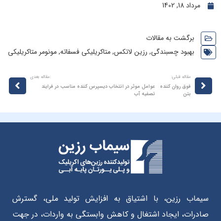
مرداد 18, 1402
برگشت به مقالات
بهبود چسبندگی
,
رزین لاتکس
,
متاکریلیکی فسفاته
,
مونومر متاکریلیکی
مقاله قبلی:
:مقاله بعدی
فوق روان کننده
عوامل موثر در انتخاب دیسپرس کننده مناسب در فرایند
بتن
تصفیه آب
سیماب رزین، با اشتیاق به افزایش تولید ملی، گسترش
صادرات، ایجاد اشتغال و کاهش وابستگی به واردات، در جهت