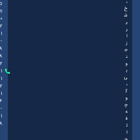
،
o
خ
m
ش
0
ی
2
ر
1
ا
-
ز
8
ج
8
ن
و
2
ب
1
ی
1
،
2
ک
1
و
6
چ
-
ه
1
ف
8
ل
ا
ح