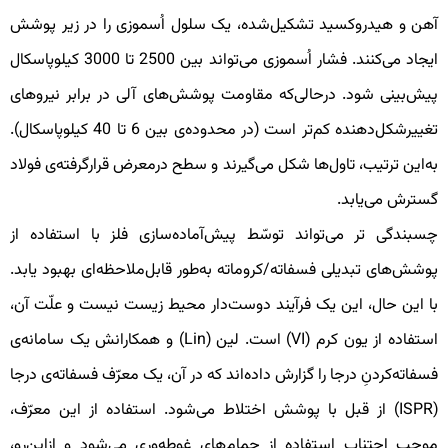
هن و هیدروکسید تشکیل‌شده، یک سلول اُسموزی را در زیر پوشش
ایجاد می‌کنند. فشار اُسموزی می‌تواند بین 2500 تا 3000 کیلوپاسکال
یش‌بینی شود. درحالی‌که مقاومت پوشش‌های آلی در برابر نیروهای
تغییرشکل‌دهنده کم‌تر است (در محدوده‌ی بین 6 تا 40 کیلوپاسکال).
ه‌این ترتیب، تاول‌ها شکل می‌گیرند و سطح درمعرض قرارگرفته‌ی فولاد
سترش می‌یابد.
سبندگی تر می‌تواند توسّط پیش‌آماده‌سازی فلز با استفاده از
وشش‌های تبدیلی فسفاته/کروماته به‌طور قابل‌ملاحظه‌ای بهبود یابد.
ا این حال، این یک فرآیند دوست‌دار محیط زیست نیست و علّت آن،
استفاده از یون کرم (VI) است. لین (Lin) و همکارانش یک سامانه‌ی
سفاته‌کردنِ درجا را گزارش داده‌اند که در آن، یک معرّف فسفاته‌ی درجا
(ISPR) از قبل با پوشش اختلاط می‌شود. استفاده از این معرّف،
وجب اجتناب استفاده از حمام‌های غوطه‌وری می‌شود و ازاین‌رو،