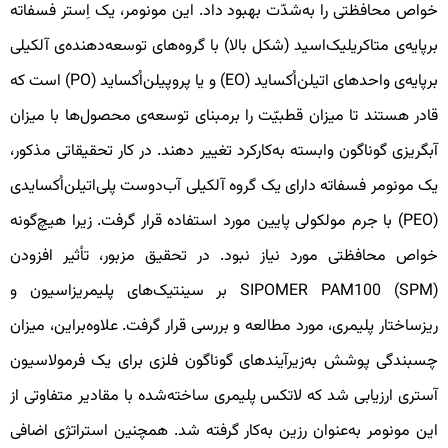
واص محافظتی را به‌شدّت بهبود داد. این مونومر، یک اِستر فسفاته
رپایه‌ی متاکریلیک‌اسید (شکل بالا) با گروه‌های توسعه‌دهنده‌ی آلکیلی
برپایه‌ی واحدهای اتیلن‌اُکساید (EO) و یا پروپیلن‌اُکساید (PO) است که
ادر هستند تا میزان قطبیّت را برمبنای توسعه‌ی محصول‌ها با میزان
بگریزی گوناگون وابسته به‌کارکرد تغییر دهند. در کار تحقیقاتی مذکور،
ک مونومر فسفاته دارای یک گروه آلکیلی آب‌دوست پلی‌اتیلن‌اُکسایدی
(PEO) با جرم مولکولی پایین مورد استفاده قرار گرفت. زیرا هیچ‌گونه
واص محافظتی مورد نیاز نبود. در تحقیق مزبور، تأثیر افزودن
SIPOMER PAM100 (SPM) بر سینتیک‌های پلیمریزاسیون و
یزساختار پلیمری، مورد مطالعه و بررسی قرار گرفت. علاوه‌براین، میزان
سبندگی پوشش به‌زیرآیندهای گوناگون فلزی برای یک فرمولاسیون
ستری ارزیابی شد که لاتکس پلیمری ساخته‌شده با مقادیر متفاوتی از
ین مونومر به‌عنوان رزین به‌کار گرفته شد. همچنین استراتژی اضافی