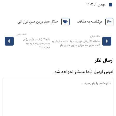
بهمن 9, 1402
برگشت به مقالات
حلال سبز
,
رزین سبز
,
فرار آلی
:مقاله بعدی
مقاله قبلی:
Tack (تک یا تکنس) در
سامانه آکريلاتي نورپخت با استفاده از شروع
چسب‌های زنده به چه
کننده ­هاي سه­ جزئي حاوي متیلن بلو
معناست؟
رسال نظر
درس ایمیل شما منتشر نخواهد شد.