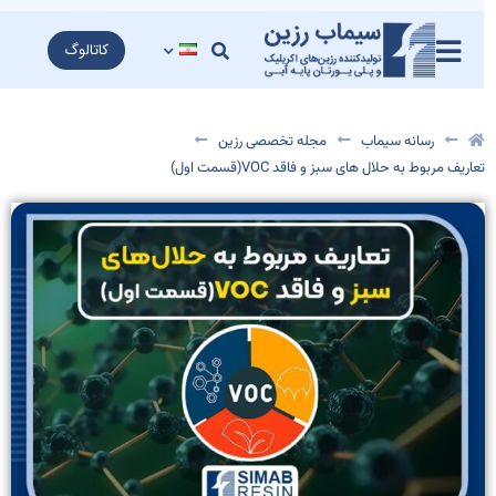
کاتالوگ
رسانه سیماب
مجله تخصصی رزین
عاریف مربوط به حلال های سبز و فاقد VOC(قسمت اول)