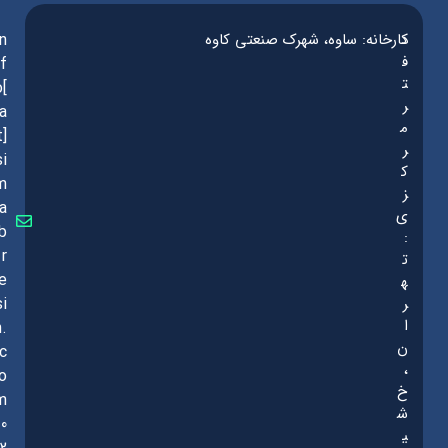
د
کارخانه: ساوه، شهرک صنعتی کاوه
in
ف
f
ت
o[
ر
a
م
t]
ر
si
ک
m
ز
a
ی
b
:
r
ت
e
ه
ر
si
ا
n.
ن
c
،
o
خ
m
ش
0
ی