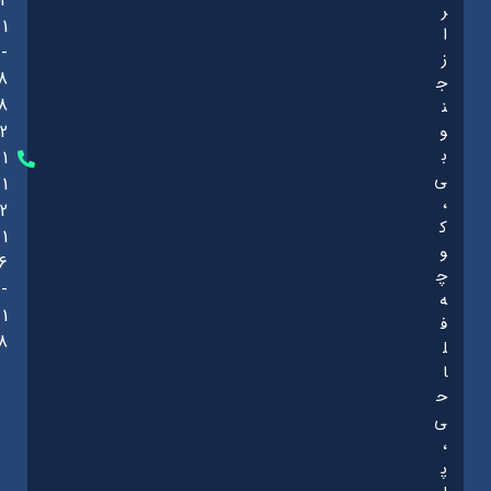
2
ر
1
ا
-
ز
8
ج
8
ن
و
2
ب
1
ی
1
،
2
ک
1
و
6
چ
-
ه
1
ف
8
ل
ا
ح
ی
،
پ